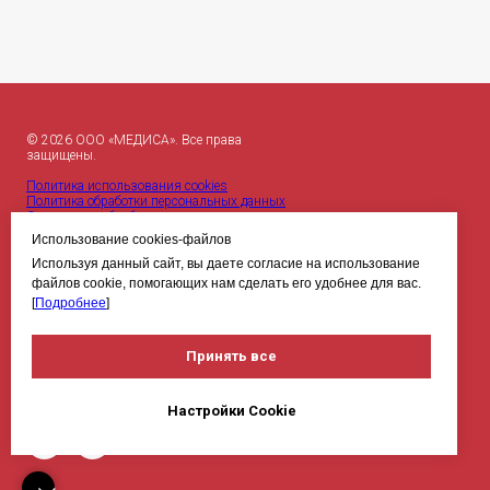
© 2026 ООО «МЕДИСА». Все права
защищены.
Политика использования cookies
Политика обработки персональных данных
Согласие на обработку персональных данных
Использование cookies-файлов
Используя данный сайт, вы даете согласие на использование
Карта сайта
+7 (495) 185 99 24
файлов cookie, помогающих нам сделать его удобнее для вас.
[
Подробнее
]
mail@ashfordformula.ru
Принять все
Настройки Cookie